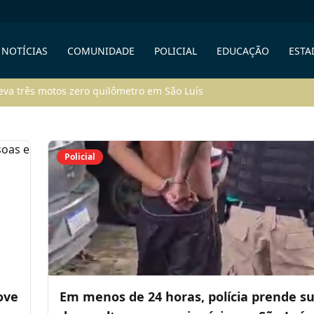
 NOTÍCIAS
COMUNIDADE
POLICIAL
EDUCAÇÃO
ESTA
leva três motos zero quilômetro em São Luís
Policial
ove
Em menos de 24 horas, polícia prende su