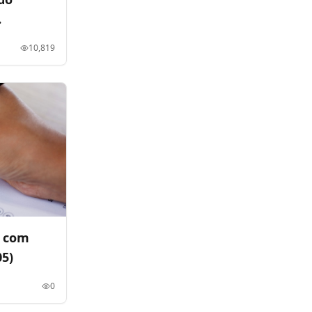
lha"
10,819
o com
5)
0