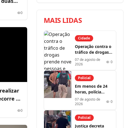
; duas
0
MAIS LIDAS
Cidade
Operação contra o
tráfico de drogas
prende nove
07 de agosto de
0
pessoas e
2026
apreende armas e
drogas em Mata
Policial
Roma
Em menos de 24
realizar
horas, polícia
prende suspeitos
ecorre à
07 de agosto de
0
de assalto a
2026
concessionária em
0
São Luís; duas
Policial
motos são
Justiça decreta
recuperadas