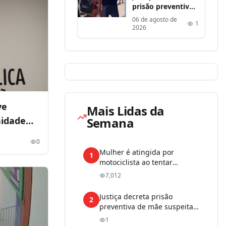
prisão preventiva
de mãe suspeita
06 de agosto de
1
de matar filha de 1
2026
ano e 6 meses no
MA
ve
Mais Lidas da
nidade
Semana
0
Mulher é atingida por
1
motociclista ao tentar
atravessar avenida no bairro
7,012
Paranã, em Paço do Lumiar
Justiça decreta prisão
2
preventiva de mãe suspeita
de matar filha de 1 ano e 6
1