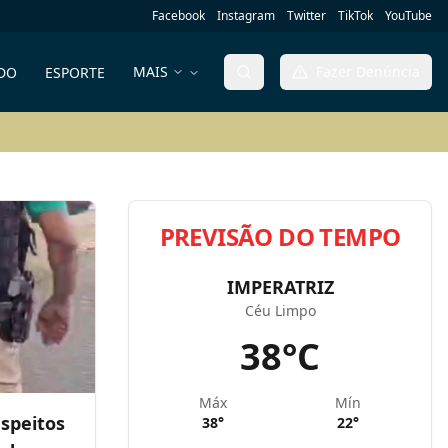
Facebook
Instagram
Twitter
TikTok
YouTube
MAIS
Fazer Denúncia
DO
ESPORTE
PREVISÃO DO TEMPO
IMPERATRIZ
Céu Limpo
38
°C
Máx
Mín
speitos
38
°
22
°