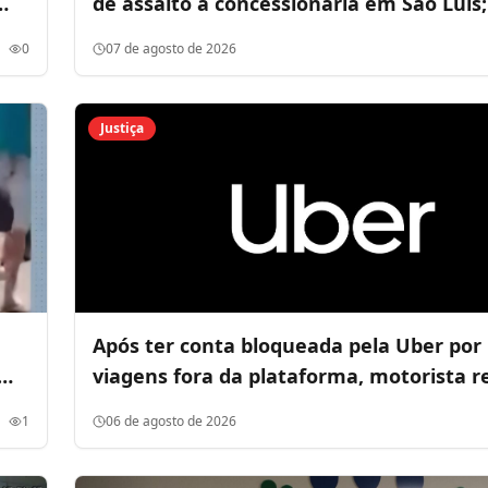
de assalto a concessionária em São Luís
motos são recuperadas
0
07 de agosto de 2026
Justiça
Após ter conta bloqueada pela Uber por 
viagens fora da plataforma, motorista r
Justiça, mas perde a ação
1
06 de agosto de 2026