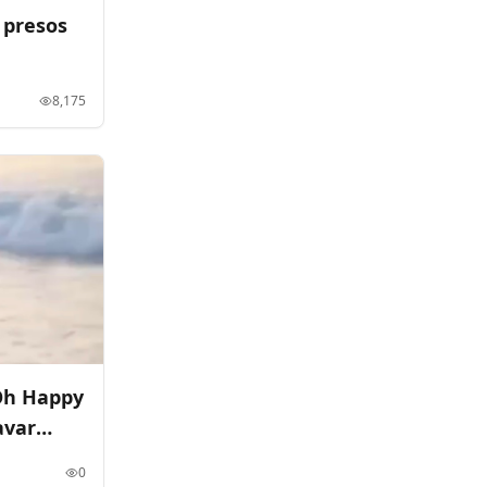
 presos
8,175
“Oh Happy
avar
0