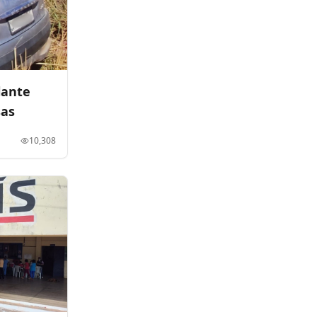
lante
sas
10,308