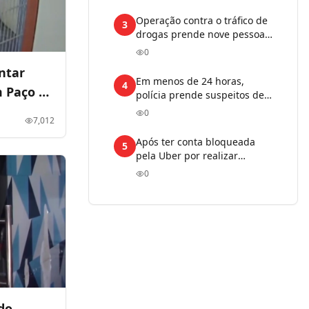
meses no MA
Operação contra o tráfico de
3
drogas prende nove pessoas
e apreende armas e drogas
0
em Mata Roma
ntar
Em menos de 24 horas,
4
m Paço do
polícia prende suspeitos de
assalto a concessionária em
0
7,012
São Luís; duas motos são
recuperadas
Após ter conta bloqueada
5
pela Uber por realizar
viagens fora da plataforma,
0
motorista recorre à Justiça,
mas perde a ação
do