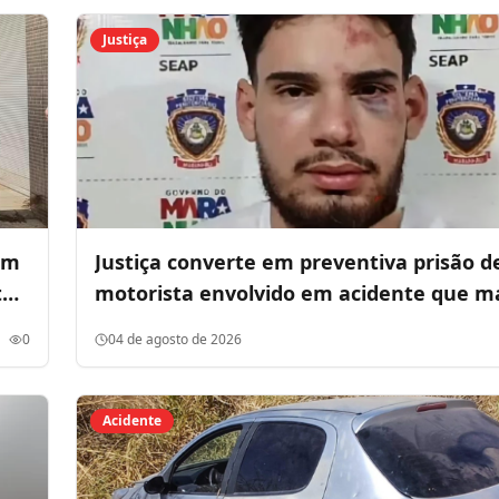
Justiça
em
Justiça converte em preventiva prisão d
to
motorista envolvido em acidente que m
mulher na avenida São Luís Rei de Fran
0
04 de agosto de 2026
Acidente