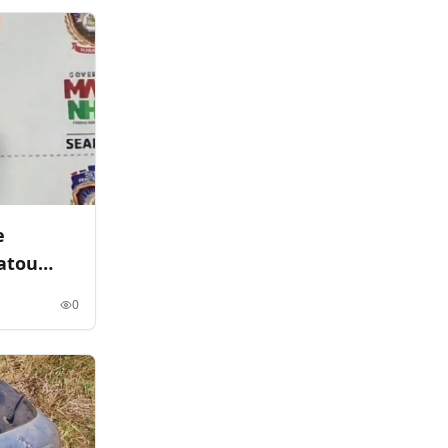
e
atou
ça
0