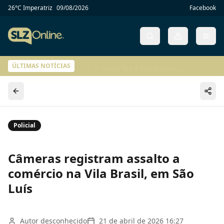
26
°C
Imperatriz
09/08/2026
Facebook
A união faz a força: populares se unem e conseguem apagar incêndio em carro no bairro Cohama, em São Luís
ÚLTIMAS NOTÍCIAS
Policial
Câmeras registram assalto a
comércio na Vila Brasil, em São
Luís
Autor desconhecido
21 de abril de 2026 16:27